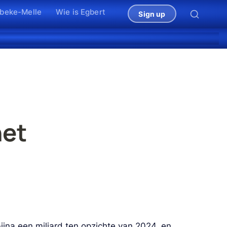
lbeke-Melle
Wie is Egbert
Sign up
et 
ijna een miljard ten opzichte van 2024, en 