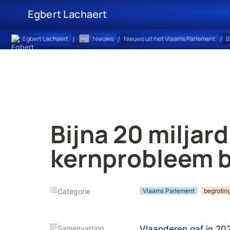
Egbert Lachaert
📰
Egbert Lachaert
Nieuws
Nieuws uit het Vlaams Parlement
B
/
/
/
Bijna 20 miljard
kernprobleem bl
Categorie
Vlaams Parlement
begrotin
Samenvatting
Vlaanderen gaf in 2025