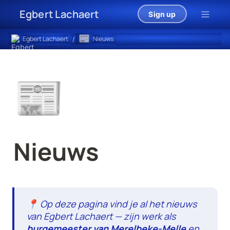
Egbert Lachaert
Sign up
📰
Egbert Lachaert
Nieuws
/
📰
Nieuws
📍 Op deze pagina vind je al het nieuws 
van Egbert Lachaert — zijn werk als 
burgemeester van Merelbeke-Melle
 en 