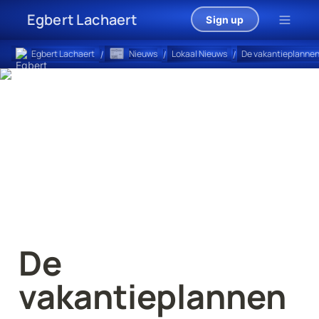
Egbert Lachaert
Sign up
📰
Egbert Lachaert
Nieuws
Lokaal Nieuws
/
/
/
De 
vakantieplannen 