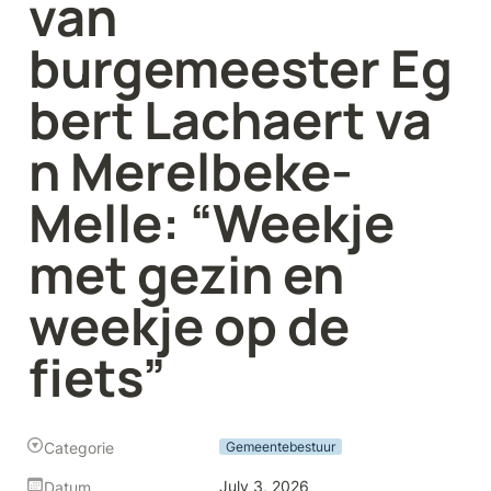
van 
burgemeester Eg
bert Lachaert va
n Merelbeke-
Melle: “Weekje 
met gezin en 
weekje op de 
fiets”
Categorie
Gemeentebestuur
July 3, 2026
Datum