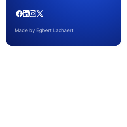
Made by Egbert Lachaert